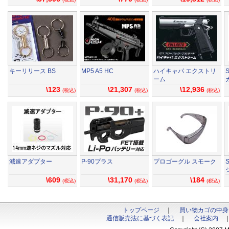
キーリリース BS
MP5 A5 HC
ハイキャパ エクストリ
ーム
\123
\21,307
\12,936
(税込)
(税込)
(税込)
減速アダプター
P-90プラス
プロゴーグル スモーク
\609
\31,170
\184
(税込)
(税込)
(税込)
トップページ
｜
買い物カゴの中身
通信販売法に基づく表記
｜
会社案内