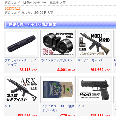
東京マルイ Li-Poバッテリー、充電器 入荷
2023/04/13
東京マルイ ガスガン SG-09 R 入荷
プロサイレンサー ナイ
ツインドラムマガジン
マーク18 モッド1
ツタイプ
\2,118
\3,001
\61,662
(税込)
(税込)
(税込)
AKX
ファイネストBB 0.2g弾
P320
（1,600発）
\57,596
\770
\19,312
(税込)
(税込)
(税込)