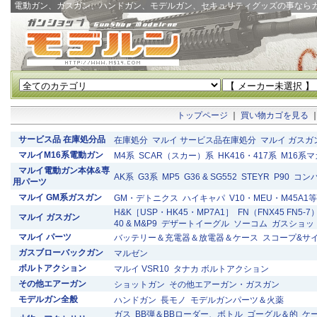
電動ガン、ガスガン、ハンドガン、モデルガン、セキュリティグッズの事なら
トップページ
｜
買い物カゴを見る
サービス品 在庫処分品
在庫処分
マルイ サービス品在庫処分
マルイ ガスガ
マルイM16系電動ガン
M4系
SCAR（スカー）系
HK416・417系
M16系
マルイ電動ガン本体&専
AK系
G3系
MP5
G36 & SG552
STEYR
P90
コン
用パーツ
マルイ GM系ガスガン
GM・デトニクス
ハイキャパ
V10・MEU・M45A1等
H&K［USP・HK45・MP7A1］
FN（FNX45 FN5-7
マルイ ガスガン
40 & M&P9
デザートイーグル
ソーコム
ガスショッ
マルイ パーツ
バッテリー＆充電器＆放電器＆ケース
スコープ&サ
ガスブローバックガン
マルゼン
ボルトアクション
マルイ VSR10
タナカ ボルトアクション
その他エアーガン
ショットガン
その他エアーガン・ガスガン
モデルガン全般
ハンドガン
長モノ
モデルガンパーツ＆火薬
ガス
BB弾＆BBローダー、ボトル
ゴーグル＆的
ケ