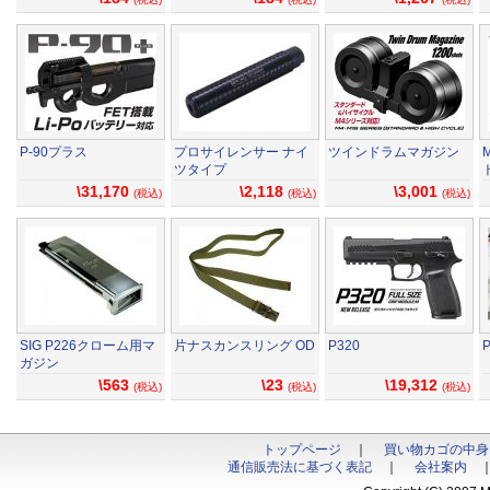
P-90プラス
プロサイレンサー ナイ
ツインドラムマガジン
ツタイプ
\31,170
\2,118
\3,001
(税込)
(税込)
(税込)
SIG P226クローム用マ
片ナスカンスリング OD
P320
ガジン
\563
\23
\19,312
(税込)
(税込)
(税込)
トップページ
｜
買い物カゴの中身
通信販売法に基づく表記
｜
会社案内