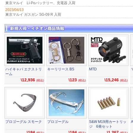
東京マルイ Li-Poバッテリー、充電器 入荷
2023/04/13
東京マルイ ガスガン SG-09 R 入荷
ハイキャパ エクストリ
キーリリース BS
MTD
ーム
\12,936
\123
\15,246
(税込)
(税込)
(税込)
プロゴーグル スモーク
プロゴーグル
S&W M19用カートリッ
ジ 6発セット
\184
\184
\1,267
(税込)
(税込)
(税込)