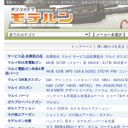
電動ガン、ガスガン、ハンドガン、モデルガン、セキュリティグッズの事なら
トップページ
｜
買い物カゴを見る
サービス品 在庫処分品
在庫処分
マルイ サービス品在庫処分
マルイ ガスガ
マルイM16系電動ガン
M4系
SCAR（スカー）系
HK416・417系
M16系
マルイ電動ガン本体&専
AK系
G3系
MP5
G36 & SG552
STEYR
P90
コン
用パーツ
マルイ GM系ガスガン
GM・デトニクス
ハイキャパ
V10・MEU・M45A1等
H&K［USP・HK45・MP7A1］
FN（FNX45 FN5-7
マルイ ガスガン
40 & M&P9
デザートイーグル
ソーコム
ガスショッ
マルイ パーツ
バッテリー＆充電器＆放電器＆ケース
スコープ&サ
ガスブローバックガン
マルゼン
ボルトアクション
マルイ VSR10
タナカ ボルトアクション
その他エアーガン
ショットガン
その他エアーガン・ガスガン
モデルガン全般
ハンドガン
長モノ
モデルガンパーツ＆火薬
ガス
BB弾＆BBローダー、ボトル
ゴーグル＆的
ケ