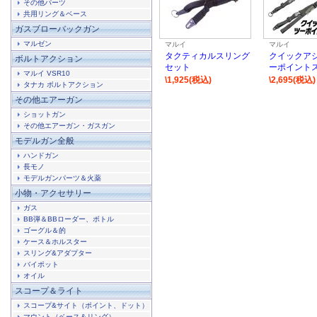
その他パーツ
共用リング＆ベース
ガスブローバックガン
マルゼン
マルイ
マルイ
タクティカルスリング
クイックアジ
ボルトアクション
セット
ーポイントス
マルイ VSR10
\1,925(税込)
\2,695(税込)
タナカ ボルトアクション
その他エアーガン
ショットガン
その他エアーガン・ガスガン
モデルガン全般
ハンドガン
長モノ
モデルガンパーツ＆火薬
小物・アクセサリー
ガス
BB弾＆BBローダー、ボトル
ゴーグル＆的
ケース＆ホルスター
スリング&アダプター
バイポット
オイル
スコープ＆ライト
スコープ&サイト（ポイント、ドット）
マウント（ベース＆リング）