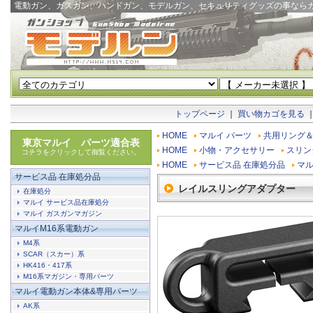
電動ガン、ガスガン、ハンドガン、モデルガン、セキュリティグッズの事なら
トップページ
｜
買い物カゴを見る
HOME
マルイ パーツ
共用リング
東京マルイ パーツ適合表
HOME
小物・アクセサリー
スリン
コチラをクリックして御覧ください。
HOME
サービス品 在庫処分品
マル
サービス品 在庫処分品
レイルスリングアダプター
在庫処分
マルイ サービス品在庫処分
マルイ ガスガンマガジン
マルイM16系電動ガン
M4系
SCAR（スカー）系
HK416・417系
M16系マガジン・専用パーツ
マルイ電動ガン本体&専用パーツ
AK系