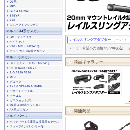
G3系
MP5
G36 & SG552
STEYR
P90
コンパクトマシンガン
マルイ GM系ガスガン
GM・デトニクス
レイルスリングアダプター
( マルイ )
ハイキャパ
V10・MEU・M45A1等
メーカー希望小売価格:\2,728(税込)
マルイ ガス GM系マガジン
マルイ ガスガン
H&K［USP・HK45・MP7A1］
FN（FNX45 FN5-7）
SIG P320 P226
M92F
グロック
PX4 & XDM-40 & M&P9
デザートイーグル
ソーコム
ガスショットガン
M4系 & 89式マシンガン
AK系ガスガン
マルイ パーツ
バッテリー＆充電器＆放電器＆ケース
スコープ&サイレンサー等