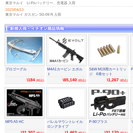
東京マルイ Li-Poバッテリー、充電器 入荷
2023/04/13
東京マルイ ガスガン SG-09 R 入荷
プロゴーグル
M4A1カービン エボル
S&W M19用カートリッ
ト
ジ 6発セット
\184
\85,140
\1,267
(税込)
(税込)
(税込)
MP5 A5 HC
バレルマウントレイル
P-90プラス
ロングタイプ
\21,307
\1,463
\31,170
(税込)
(税込)
(税込)