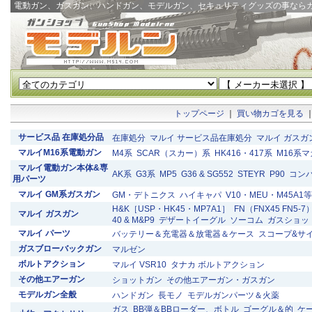
電動ガン、ガスガン、ハンドガン、モデルガン、セキュリティグッズの事なら
トップページ
｜
買い物カゴを見る
サービス品 在庫処分品
在庫処分
マルイ サービス品在庫処分
マルイ ガスガ
マルイM16系電動ガン
M4系
SCAR（スカー）系
HK416・417系
M16系
マルイ電動ガン本体&専
AK系
G3系
MP5
G36 & SG552
STEYR
P90
コン
用パーツ
マルイ GM系ガスガン
GM・デトニクス
ハイキャパ
V10・MEU・M45A1等
H&K［USP・HK45・MP7A1］
FN（FNX45 FN5-7
マルイ ガスガン
40 & M&P9
デザートイーグル
ソーコム
ガスショッ
マルイ パーツ
バッテリー＆充電器＆放電器＆ケース
スコープ&サ
ガスブローバックガン
マルゼン
ボルトアクション
マルイ VSR10
タナカ ボルトアクション
その他エアーガン
ショットガン
その他エアーガン・ガスガン
モデルガン全般
ハンドガン
長モノ
モデルガンパーツ＆火薬
ガス
BB弾＆BBローダー、ボトル
ゴーグル＆的
ケ