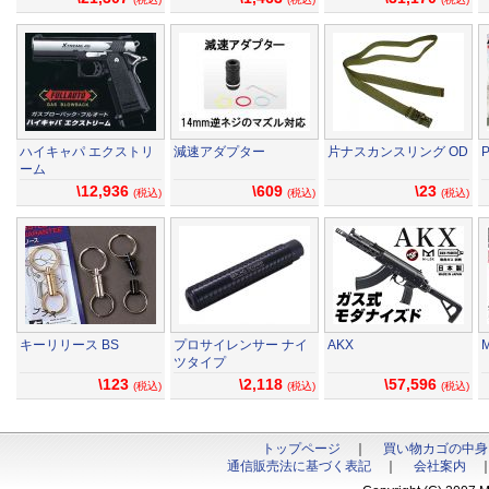
ハイキャパ エクストリ
減速アダプター
片ナスカンスリング OD
ーム
\12,936
\609
\23
(税込)
(税込)
(税込)
キーリリース BS
プロサイレンサー ナイ
AKX
ツタイプ
\123
\2,118
\57,596
(税込)
(税込)
(税込)
トップページ
｜
買い物カゴの中身
通信販売法に基づく表記
｜
会社案内